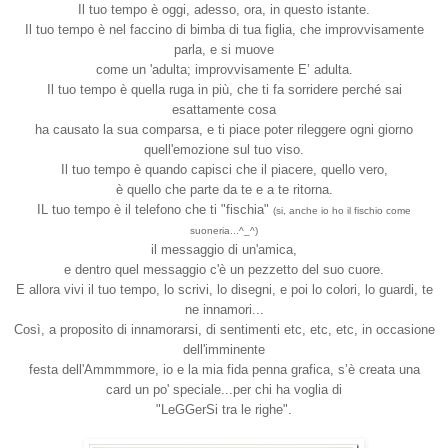
Il tuo tempo è oggi, adesso, ora, in questo istante.
Il tuo tempo è nel faccino di bimba di tua figlia, che improvvisamente
parla, e si muove
come un 'adulta; improvvisamente E’ adulta.
Il tuo tempo è quella ruga in più, che ti fa sorridere perché sai
esattamente cosa
ha causato la sua comparsa, e ti piace poter rileggere ogni giorno
quell'emozione
sul tuo viso.
Il tuo tempo è quando capisci che il piacere, quello vero,
è quello che parte da te e a te ritorna.
IL tuo tempo è il telefono che ti "fischia"
(si, anche io ho il fischio come
suoneria...^_^)
il messaggio di un'amica,
e dentro quel messaggio c'è un pezzetto del suo cuore.
E allora vivi il tuo tempo, lo scrivi, lo disegni, e poi lo colori, lo guardi, te
ne innamori...
Così, a proposito di innamorarsi, di sentimenti etc, etc, etc, in occasione
dell'imminente
festa dell'Ammmmore, io e la mia fida penna grafica, s’è creata una
card un po' speciale...per chi ha voglia di
"LeGGerSi tra le righe".