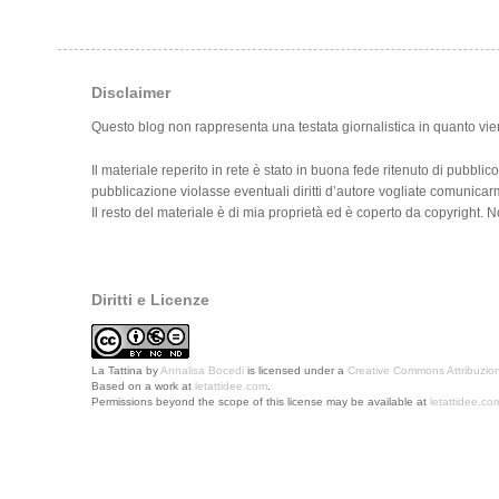
Disclaimer
Questo blog non rappresenta una testata giornalistica in quanto vie
Il materiale reperito in rete è stato in buona fede ritenuto di pubblic
pubblicazione violasse eventuali diritti d’autore vogliate comunica
Il resto del materiale è di mia proprietà ed è coperto da copyright.
Diritti e Licenze
La Tattina
by
Annalisa Bocedi
is licensed under a
Creative Commons Attribuzion
Based on a work at
letattidee.com
.
Permissions beyond the scope of this license may be available at
letattidee.co