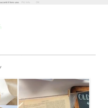
ccetti il loro uso.
Più Info
OK
y