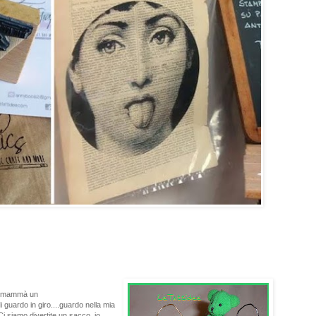
 di mammà un
Mi guardo in
giro....guardo nella mia
.Ci siamo divertite un sacco, io