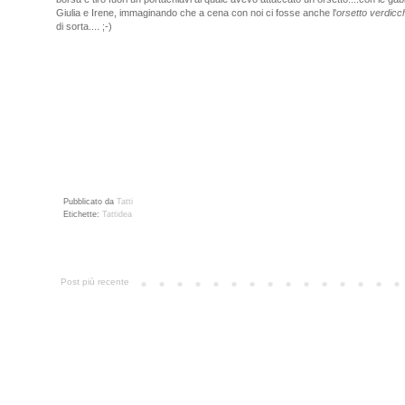
Giulia e Irene, immaginando che a
cena con noi ci fosse anche l'
orsetto
verdicc
di sorta.... ;-)
Pubblicato da
Tatti
Etichette:
Tattidea
Post più recente