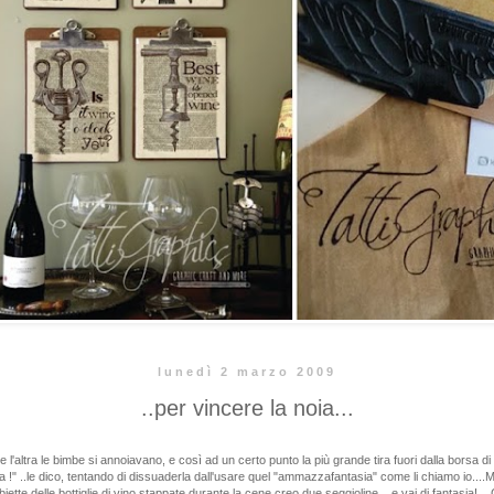
lunedì 2 marzo 2009
..per vincere la noia...
e l'altra le bimbe si annoiavano, e così ad un certo punto la più grande tira fuori dalla borsa
ia !" ..le dico, tentando di dissuaderla dall'usare quel "ammazzafantasia" come li chiamo io....
ette delle bottiglie di vino stappate durante la cene creo due seggioline....e vai di fantasia!...