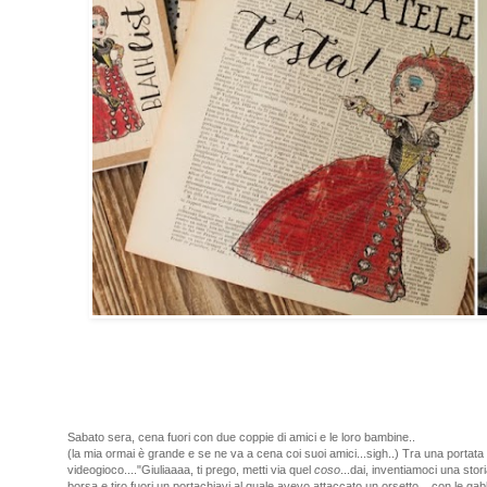
Sabato sera, cena fuori con due coppie di amici e le loro bambine..
(la mia ormai è grande e se ne va a cena coi suoi amici...sigh..) Tra una portata 
videogioco...."Giuliaaaa, ti prego, metti via quel
coso
...dai, inventiamoci una stor
borsa e tiro fuori un portachiavi al quale avevo attaccato un orsetto....con le gabbi