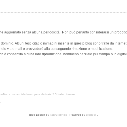
ne aggiornato senza alcuna periodicità . Non può pertanto considerarsi un prodotto 
o dominio. Alcuni testi citati o immagini inserite in questo blog sono tratte da intern
rmelo via e-mail e provvederò alla conseguente rimozione o modificazione.
 Non è consentita alcuna loro riproduzione, nemmeno parziale (su stampa o in digital
e-Non commerciale-Non opere derivate 2.5 Italia License
.
m
.
Blog Design by
TattiGraphics
. Powered by
Blogger
.