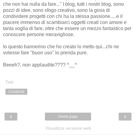
che non hai nulla da fare..." I blog, tutti i nostri blog, sono
pozzi di idee, sono sfogo creativo, sono la gioia di
condividere progetti con chi ha la stessa passione.....e il
piacere immenso di scambiarci oggetti creati con amore e
tanta voglia di fare, oltre che essere un mezzo fantastico per
conoscere persone meravigliose.
Io questo bannerino che ho creato lo metto qui...chi ne
volesse fare "buon uso" lo prenda pure.
Beeeh?, non applaudite???? ^__^
Tatti
Condividi
‹
›
Home page
Visualizza versione web