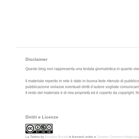
Disclaimer
Questo blog non rappresenta una testata giornalistica in quanto vie
Il materiale reperito in rete è stato in buona fede ritenuto di pubblic
pubblicazione violasse eventuali diritti d’autore vogliate comunica
Il resto del materiale è di mia proprietà ed è coperto da copyright.
Diritti e Licenze
La Tattina
by
Annalisa Bocedi
is licensed under a
Creative Commons Attribuzion