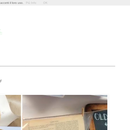
ccetti il loro uso.
Più Info
OK
y