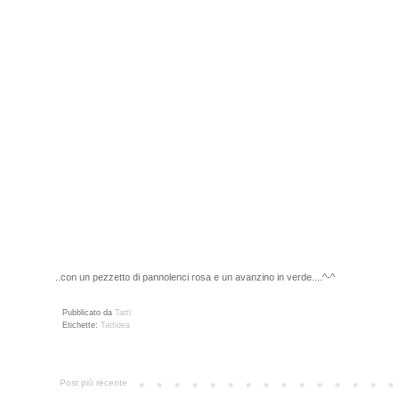
..con un pezzetto di pannolenci rosa e un avanzino in verde....^-^
Pubblicato da
Tatti
Etichette:
Tattidea
Post più recente