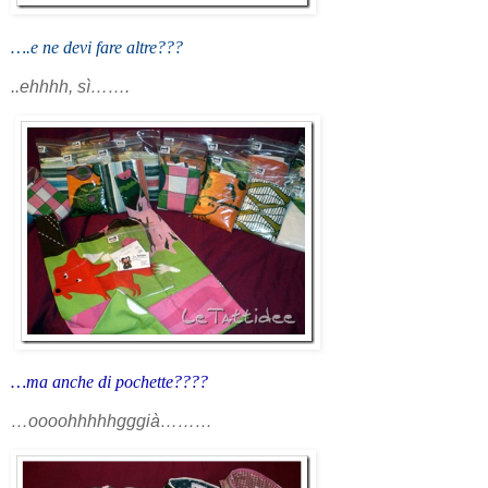
….e ne devi fare altre???
..ehhhh, sì…….
…ma anche di pochette????
…oooohhhhhgggià………