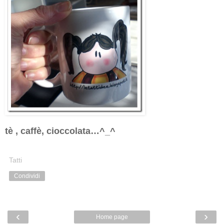
tè , caffè, cioccolata…^_^
Tatti
Condividi
‹
›
Home page