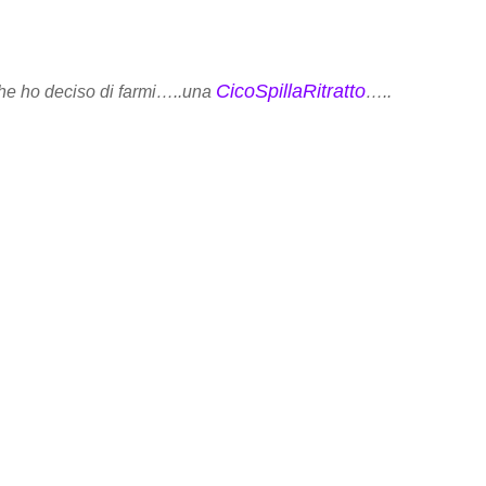
CicoSpillaRitratto
che ho deciso di farmi…..una
…..