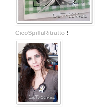
CicoSpillaRitratto
!