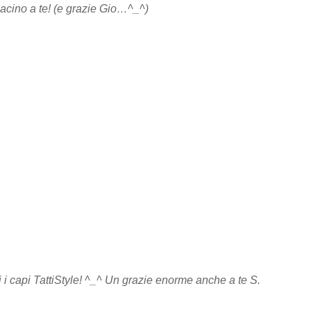
bacino a te! (e grazie Gio…^_^)
i capi TattiStyle! ^_^ Un grazie enorme anche a te S.