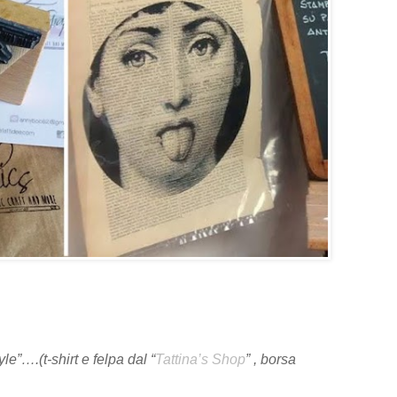
e”….(t-shirt e felpa dal “
Tattina’s Shop
” , borsa