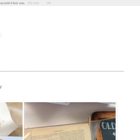
ccetti il loro uso.
Più Info
OK
y