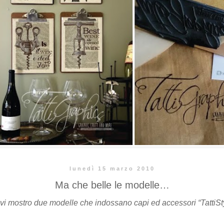
lunedì 15 marzo 2010
Ma che belle le modelle…
 vi mostro due modelle che indossano capi ed accessori “TattiStyl