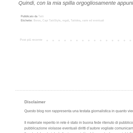
Quindi, con la mia spilla orgogliosamente appunt
Pubblicato da
Tatti
Etichette:
Borse
,
Capi TattiStyle
,
regali
,
Tattidea
,
varie ed eventuali
Post più recente
Disclaimer
Questo blog non rappresenta una testata giornalistica in quanto vie
Il materiale reperito in rete è stato in buona fede ritenuto di pubblic
pubblicazione violasse eventuali diritti d’autore vogliate comunica