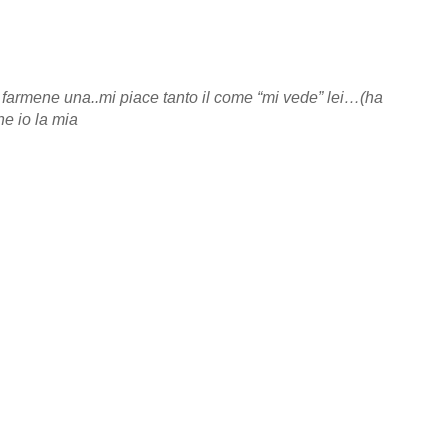
 farmene una..mi piace tanto il come “mi vede” lei…(ha
he io la mia