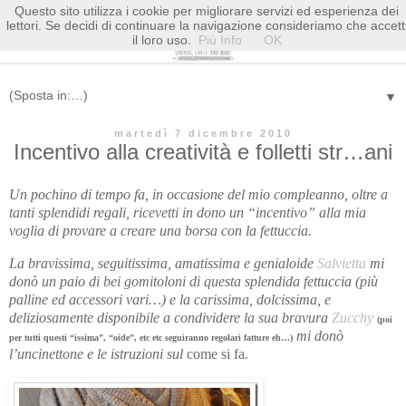
Questo sito utilizza i cookie per migliorare servizi ed esperienza dei
lettori. Se decidi di continuare la navigazione consideriamo che accett
il loro uso.
Più Info
OK
▼
martedì 7 dicembre 2010
Incentivo alla creatività e folletti str…ani
Un pochino di tempo fa, in occasione del mio compleanno, oltre a
tanti splendidi regali, ricevetti in dono un “incentivo” alla mia
voglia di provare a creare una borsa con la fettuccia.
La bravissima, seguitissima, amatissima e genialoide
Salvietta
mi
donò un paio di bei gomitoloni di questa splendida fettuccia (più
palline ed accessori vari…) e la carissima, dolcissima, e
deliziosamente disponibile a condividere la sua bravura
Zucchy
(poi
mi donò
per tutti questi “issima”, “oide”, etc etc seguiranno regolari fatture eh…)
l’uncinettone e le istruzioni sul
come si fa
.