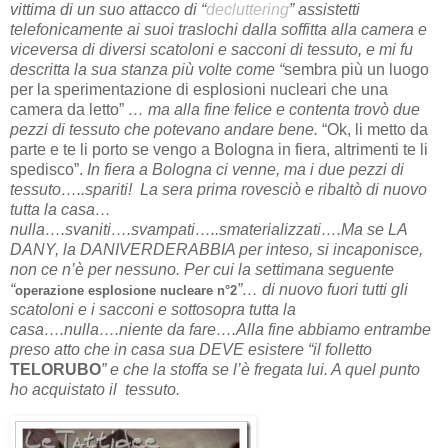
vittima di un suo attacco di “
decluttering
” assistetti
telefonicamente ai suoi traslochi dalla soffitta alla camera e
viceversa di diversi scatoloni e sacconi di tessuto, e mi fu
descritta la sua stanza più volte come “
sembra più un luogo
per la sperimentazione di esplosioni nucleari che una
camera da letto”
… ma alla fine felice e contenta trovò due
pezzi di tessuto che potevano andare bene.
“Ok, li metto da
parte e te li porto se vengo a Bologna in fiera, altrimenti te li
spedisco”.
In fiera a Bologna ci venne, ma i due pezzi di
tessuto…..spariti! La sera prima rovesciò e ribaltò di nuovo
tutta la casa…
nulla….svaniti….svampati…..smaterializzati….Ma se LA
DANY, la DANIVERDERABBIA per inteso, si incaponisce,
non ce n’è per nessuno. Per cui la settimana seguente
“
”… di nuovo fuori tutti gli
operazione esplosione nucleare n°2
scatoloni e i sacconi e sottosopra tutta la
casa….nulla….niente da fare….Alla fine abbiamo entrambe
preso atto che in casa sua DEVE esistere “il folletto
TELORUBO
” e che la stoffa se l’è fregata lui. A quel punto
ho acquistato il tessuto.