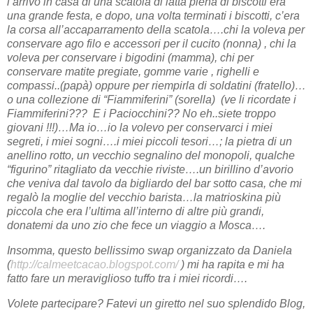
l’arrivo in casa di una scatola di latta piena di biscotti era
una grande festa, e dopo, una volta terminati i biscotti, c’era
la corsa all’accaparramento della scatola….chi la voleva per
conservare ago filo e accessori per il cucito (nonna) , chi la
voleva per conservare i bigodini (mamma), chi per
conservare matite pregiate, gomme varie , righelli e
compassi..(papà) oppure per riempirla di soldatini (fratello)…
o una collezione di “Fiammiferini” (sorella) (ve li ricordate i
Fiammiferini??? E i Paciocchini?? No eh..siete troppo
giovani !!!)…Ma io…io la volevo per conservarci i miei
segreti, i miei sogni….i miei piccoli tesori…; la pietra di un
anellino rotto, un vecchio segnalino del monopoli, qualche
“figurino” ritagliato da vecchie riviste….un birillino d’avorio
che veniva dal tavolo da bigliardo del bar sotto casa, che mi
regalò la moglie del vecchio barista…la matrioskina più
piccola che era l’ultima all’interno di altre più grandi,
donatemi da uno zio che fece un viaggio a Mosca….
Insomma, questo bellissimo swap organizzato da Daniela
(
http://calmeetcacao.blogspot.com/
) mi ha rapita e mi ha
fatto fare un meraviglioso tuffo tra i miei ricordi….
Volete partecipare? Fatevi un giretto nel suo splendido Blog,